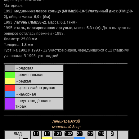
Характеристики монет.
Материал:
1992:
медно-никелевое кольцо (МНМц50-10-5)/латунный диск (ЛМц58-
2),
общая масса:
6,0 г (бм)
1993:
латунь (ЛМц58-2),
масса:
6,1 г (нм)
1995:
сталь, плакированная латунью,
масса:
5.3 г (м).
Дата выпуска на
реверсе осталась прежней - 1993.
Диаметр:
25,00 мм
Толщина:
1,8 мм
Гурт: на 1992 и 1993 - 12 участков рифов, чередующихся с 12 гладкими
участками. В 1995 гурт гладкий.
_________________________________________________________
- рядовая
- региональная
- редкая
- чрезвычайно редкая
- наборная
- неутверждённая в
тираж
_________________________________________________________
Ленинградский
монетный двор
ЛМД
1.1
1.2
1.31
1.32
2.1
2.2
2.3
3