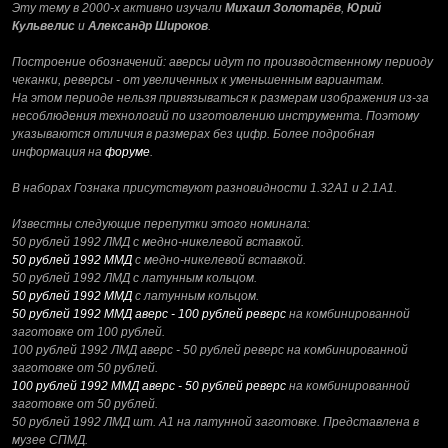
Эту тему в 2000-х активно изучали
Михаил Золотарёв
,
Юрий
Кульвелис
и
Александр Широков
.
Построение обозначений: аверсы идут по производственному периоду
чеканки, реверсы - от увеличенных к уменьшенным вариантам.
На этом периоде нельзя привязываться к размерам изображения из-за
несоблюдения технологий по изготовлению инструмента. Поэтому
указываются отличия в размерах без цифр. Более подробная
информация на
форуме
.
В наборах Гознака присутствуют разновидности 1.32А1 и 2.1А1.
Известны следующие перепутки этого номинала:
50 рублей 1992 ЛМД с медно-никелевой вставкой.
50 рублей 1992 ММД
с медно-никелевой вставкой.
50 рублей 1992 ЛМД с латунным кольцом.
50 рублей 1992 ММД
с латунным кольцом.
50 рублей 1992 ММД аверс - 100 рублей реверс
на комбинированной
заготовке от 100 рублей.
100 рублей 1992 ЛМД аверс - 50 рублей реверс на комбинированной
заготовке от 50 рублей.
100 рублей 1992 ММД аверс - 50 рублей реверс
на комбинированной
заготовке от 50 рублей.
50 рублей 1992 ЛМД шт. А1 на латунной заготовке. Представлена в
музее СПМД.