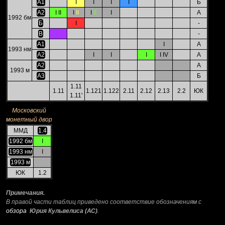
А1
I
I
I
I
Б
А2
I II
I
II
I
II
I
А
1992 бм
Б
I
-
В
-
А1
I
А
1993 нм
А2
I
I
I
I IV
А
А2
А
1993 м
А3
Б
1.11
1.11
1.121
1.122
2.11
2.12
2.13
2.2
ЮК
1.11'
Московский
монетный двор
ММД
1.4
1992 бм
I
1993 нм
I
1993 м
ЮК
1.2
Примечания.
В правой части таблиц приведено соответствие обозначениям с
обзора
Юрия Кульвелиса (АС)
.