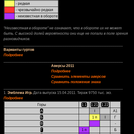
- редкая
- чрезвычайно редкая
- неизвестная в обороте
"Неизвестная в обороте" не означает, что в обороте их не может
быть. С высокой долей вероятности они еще не попали в поле зрения
разновидчиков.
_________________________________________________________
Варианты гуртов
Подробнее
_________________________________________________________
Аверсы 2011
Подробнее
Сравнить элементы аверсов
Сравнить положение знака
_________________________________________________________
1.
Эмблема Игр.
Дата выпуска 15.04.2011. Тираж 9750 тыс. экз.
Подробнее
Горы
1.1
1.21
1.22
А
I
А1
Б
1 п
I
Г
В
-
Г
1 п
Б