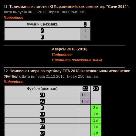
_________________________________________________________
11.
Талисманы и логотип XI Паралимпийских зимних игр "Сочи 2014".
Дата выпуска 06.11.2013. Тираж 10000 тыс. экз.
Подробнее
Лучик и Снежинка
1
А
I
Б
I
_________________________________________________________
Аверсы 2018 (2016)
Подробнее
Сравнить положение знака
_________________________________________________________
12.
Чемпионат мира по футболу FIFA 2018 в специальном исполнении
(Футбол).
Дата выпуска 21.12.2016. Тираж 250 тыс. экз.
Подробнее
Футбол (цветная)
2.1
2.2
А1
I
II-1
А2
I
II-2
Б
3 п
В1
1 п
В2
1 п
В3
1 п
В4
1 п