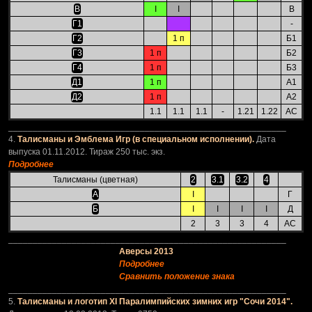
В
I
I
В
Г1
-
Г2
1 п
Б1
Г3
1 п
Б2
Г4
1 п
Б3
Д1
1 п
А1
Д2
1 п
А2
1.1
1.1
1.1
-
1.21
1.22
АС
_________________________________________________________
4.
Талисманы и Эмблема Игр (в специальном исполнении).
Дата
выпуска 01.11.2012. Тираж 250 тыс. экз.
Подробнее
Талисманы (цветная)
2
3.1
3.2
4
А
I
Г
Б
I
I
I
I
Д
2
3
3
4
АС
_________________________________________________________
Аверсы 2013
Подробнее
Сравнить положение знака
_________________________________________________________
5.
Талисманы и логотип XI Паралимпийских зимних игр "Сочи 2014".