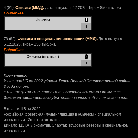
_________________________________________________________
4 (81).
Фиксики (ММД).
Дата выпуска 5.12.2025. Тираж 850 тыс. экз.
Подробнее
Фиксики
1
I
_________________________________________________________
78 (82).
Фиксики в специальном исполнении (ММД).
Дата выпуска
5.12.2025. Тираж 150 тыс. экз.
Подробнее
Фиксики (цветная)
2
I
_________________________________________________________
Примечания.
Из планов ЦБ на 2022 убраны:
Герои Великой Отечественной войны
-
3 вида монет.
В планах ЦБ на 2025 ранее стоял
Котёнок по имени Гав
вместо
Фиксиков
,
спортивные клубы
планировались в обычном исполнении.
_________________________________________________________
В планах ЦБ на 2026:
Российская (советская) мультипликация в обычном и специальном
исполнении - Золотая антилопа.
Динамо, ЦСКА, Локомотив, Спартак, Трудовые резервы в специальном
исполнении.
_________________________________________________________