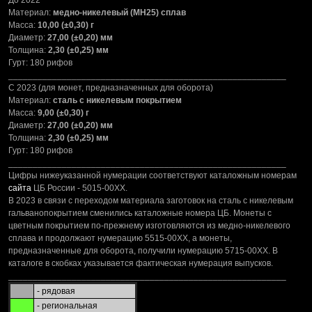
До 2022
Материал:
медно-никелевый (МН25) сплав
Масса:
10,00 (±0,30) г
Диаметр:
27,00 (±0,20) мм
Толщина:
2,30 (±0,25) мм
Гурт: 180 рифов
_________________________________________________________
С 2023 (для монет, предназначенных для оборота)
Материал:
сталь с никелевым покрытием
Масса:
9,00 (±0,30) г
Диаметр:
27,00 (±0,20) мм
Толщина:
2,30 (±0,25) мм
Гурт: 180 рифов
_________________________________________________________
Цифры нижеуказанной нумерации соответствуют каталожным номерам
сайта
ЦБ России - 5015-00XX.
В 2023 в связи с переходом материала заготовок на сталь с никелевым
гальванопокрытием сменились каталожные номера ЦБ. Монеты с
цветным покрытием по-прежнему изготовляются из медно-никелевого
сплава и продолжают нумерацию 5515-00ХХ, а монеты,
предназначенные для оборота, получили нумерацию 5715-00ХХ. В
каталоге в скобках указывается фактическая нумерация выпусков.
_________________________________________________________
- рядовая
- региональная