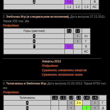
Д
1 п
В
1.1
1.2
1.3
АС
_________________________________________________________
2.
Эмблема Игр (в специальном исполнении).
Дата выпуска 27.12.2011.
Тираж 250 тыс. экз.
Подробнее
Горы (цветная)
2.1
2.2
А
I
А1
Б
I
Г
Г
1 п
Б
АС
_________________________________________________________
Аверсы 2012
Подробнее
Сравнить элементы аверсов
Сравнить положение знака
_________________________________________________________
3.
Талисманы и Эмблема Игр.
Дата выпуска 21.02.2012. Тираж 9750 тыс.
экз.
Подробнее
Талисманы
1.11
1.12
1.2
1.3
1.41
1.42
А
I
2 п
I
Г
Б
I
I
I
Д